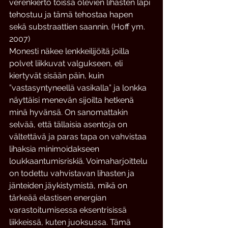
verenkierto töissä olevien lihasten läpi 
tehostuu ja tämä tehostaa hapen 
sekä substraattien saannin. (Hoff ym. 
2007)
Monesti näkee lenkkeilijöitä joilla 
polvet liikkuvat valgukseen, eli 
kiertyvät sisään päin, kuin 
”vastasyntyneellä vasikalla” ja lonkka 
näyttäisi menevän sijoilta hetkenä 
minä hyvänsä. On sanomattakin 
selvää, että tällaisia asentoja on 
vältettävä ja paras tapa on vahvistaa 
lihaksia minimoidakseen 
loukkaantumisriskiä. Voimaharjoittelu 
on todettu vahvistavan lihasten ja 
jänteiden jäykistymistä, mikä on 
tärkeää elastisen energian 
varastoitumisessa eksentrisissä 
liikkeissä, kuten juoksussa. Tämä 