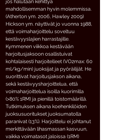
jos halutaan kehittyä 
mahdollisemman hyvin molemmissa. 
(Atherton ym. 2006, Hawley 2009)
Hickson ym. näyttivät jo vuonna 1988, 
että voimaharjoittelu soveltuu 
kestävyyslajien harrastajille. 
Kymmenen viikkoa kestävään 
harjoitusjaksoon osallistuivat 
kohtalaisesti harjoitelleet (VO2max: 60 
ml/kg/min) juoksijat ja pyöräilijät. He 
suorittivat harjoitusjakson aikana, 
sekä kestävyysharjoittelua, että 
voimaharjoittelua isoilla kuorimilla 
(>80% 1RM) ja pienillä toistomäärillä. 
Tutkimuksen aikana koehenkilöiden 
juoksusuoritukset juoksumatolla 
paranivat (13%). Harjoittelu ei johtanut 
merkittävään lihasmassan kasvuun, 
vaikka voimatasot jaloissa (1RM) 