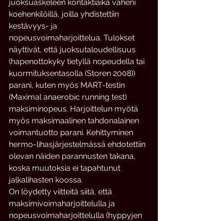
juoksuaskeleen kontaktiaika väheni 
koehenkilöillä, joilla yhdistettiin 
kestävyys- ja 
nopeusvoimaharjoittelua. Tulokset 
näyttivät, että juoksutaloudellisuus 
(hapenottokyky tietyllä nopeudella tai 
kuormituksentasolla (Storen 2008)) 
parani, kuten myös MART-testin 
(Maximal anaerobic running test) 
maksiminopeus. Harjoittelun myötä 
myös maksimaalinen tahdonalainen 
voimantuotto parani. Kehittyminen 
hermo-lihasjärjestelmässä ehdotettiin 
olevan näiden parannusten takana, 
koska muutoksia ei tapahtunut 
jalkalihasten koossa.
On löydetty viitteitä siitä, että 
maksimivoimaharjoittelulla ja 
nopeusvoimaharjoittelulla (hyppyjen 