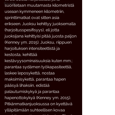
Ravinto
suoritetaan muutamasta kilometristä 
useaan kymmeneen kilometriin, 
sprinttimatkat ovat sitten asia 
erikseen. Juoksu kehittyy juoksemalla 
(harjoitusspesifisyys), eli jotta 
juoksijana kehittyisi pitää juosta paljon 
(Kenney ym. 2015). Juoksu, riippuen 
harjoituksen intensiteettistä ja 
kestosta, kehittää 
kestävyysominaisuuksia kuten mm.; 
parantaa sydämen työkapasiteettiä, 
laskee leposykettä, nostaa 
maksimisykettä, parantaa hapen 
pääsyä lihaksiin, edistää 
palautumiskykyä ja parantaa 
hapenottokykyä (Kenney ym. 2015).
Pitkänmatkanjuoksussa on kyettävä 
ylläpitämään suhteellisen kovaa 