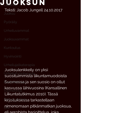
JUOKSUN
Liikunta
Teksti: Jacob Jungell 24.10.2017
Juoksu
Pyöräily
Urheiluvammat
Juoksuvammat
Kuntoutus
Hyvinvointi
Urheilujalkaterapia
Juoksulenkkeily on yksi 
Urheilufysioterapia
suosituimmista liikuntamuodoista 
Suomessa ja sen suosio on ollut 
Kuntotestaus
kasvussa lähivuosina (Kansallinen 
Valmennus
Liikuntatutkimus 2010). Tässä 
Palautuminen
kirjoituksessa tarkastellaan 
nimenomaan pitkänmatkan juoksua, 
Uni
eli aerobista harjoittelua, joka 