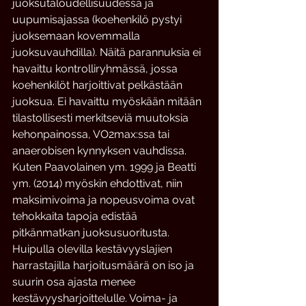
juoksutaloudellisuudessa ja 
uupumisajassa (koehenkilö pystyi 
juoksemaan kovemmalla 
juoksuvauhdilla). Näitä parannuksia ei 
havaittu kontrolliryhmässä, jossa 
koehenkilöt harjoittivat pelkästään 
juoksua. Ei havaittu myöskään mitään 
tilastollisesti merkitseviä muutoksia 
kehonpainossa, VO2max:ssa tai 
anaerobisen kynnyksen vauhdissa. 
Kuten Paavolainen ym. 1999 ja Beatti 
ym. (2014) myöskin ehdottivat, niin 
maksimivoima ja nopeusvoima ovat 
tehokkaita tapoja edistää 
pitkänmatkan juoksusuoritusta.
Huipulla olevilla kestävyyslajien 
harrastajilla harjoitusmäärä on iso ja 
suurin osa ajasta menee 
kestävyysharjoittelulle. Voima- ja 