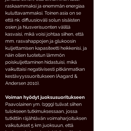
raskaammaksi ja enemmän energiaa 
kuluttavammaksi. Toinen asia on se 
että nk. diffuusioväli solun sisäisten 
osien ja hiusverisuonten välillä 
kasvaisi, mikä voisi johtaa siihen, että 
mm. rasvahappojen ja glukoosin 
kuljettamisen kapasiteetti heikkenisi, ja 
näin ollen tuotetun lämmön 
poiskuljettaminen hidastuisi, mikä 
vaikuttaisi negatiivisesti pitkänmatkan 
kestävyyssuoritukseen (Aagard & 
Andersen 2010).
Voiman hyödyt juoksusuoritukseen
Paavolainen ym. (1999) tulivat siihen 
tulokseen tutkimuksessaan, jossa 
tutkittiin räjähtävän voimaharjoituksen 
vaikutukset 5 km juoksuun, että 