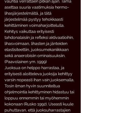
vauhtia verrattaen pitkän ajan. Tämä 
asettaa suuria vaatimuksia hermo-
lihasjärjestelmältä, ja tätä 
järjestelmää pystyy tehokkaasti 
kehittäminen voimaharjoittelulla. 
Kehitys vaikuttaa erityisesti 
tahdonalaisiin ja refleksi aktivaatioihin, 
lihasvoimaan, lihasten ja jänteiden 
elastisiteettiin, juoksumekaniikkaan 
sekä anaerobisiin ominaisuuksiin. 
(Paavolainen ym. 1999)
Juoksua on helppo harrastaa, ja 
erityisesti aloitteleva juoksija kehittyy 
varsin nopeasti ihan vain juoksemalla. 
Tosin ilman hyvin suunniteltua 
ohjelmointia kehittyminen hidastuu tai 
loppuu ennemmin tai myöhemmin 
kokonaan (Rusko 1992). Useasti kuule 
puhuttavan, että juoksuharrastajien 