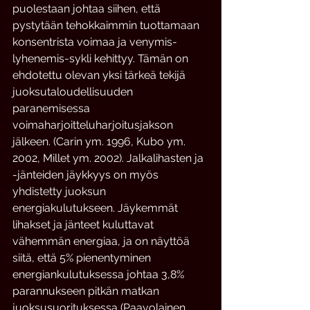
puolestaan johtaa siihen, että 
pystytään tehokkaimmin tuottamaan 
konsentrista voimaa ja venymis-
lyhenemis-sykli kehittyy. Tämän on 
ehdotettu olevan yksi tärkeä tekijä 
juoksutaloudellisuuden 
paranemisessa 
voimaharjoitteluharjoitusjakson 
jälkeen. (Carin ym. 1996, Kubo ym. 
2002, Millet ym. 2002). Jalkalihasten ja 
-jänteiden jäykkyys on myös 
yhdistetty juoksun 
energiakulutukseen. Jäykemmät 
lihakset ja jänteet kuluttavat 
vähemmän energiaa, ja on näyttöä 
siitä, että 5% pienentyminen 
energiankulutuksessa johtaa 3,8% 
parannukseen pitkän matkan 
juoksusuorituksessa (Paavolainen 