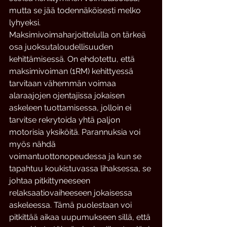
mutta se jää todennäköisesti melko 
lyhyeksi.
Maksimivoimaharjoittelulla on tärkeä 
osa juoksutaloudellisuuden 
kehittämisessä. On ehdotettu, että 
maksimivoiman (1RM) kehittyessä 
tarvitaan vähemmän voimaa 
alaraajojen ojentajissa jokaisen 
askeleen tuottamisessa, jolloin ei 
tarvitse rekrytoida yhtä paljon 
motorisia yksiköitä. Parannuksia voi 
myös nähdä 
voimantuottonopeudessa ja kun se 
tapahtuu koukistuvassa lihaksessa, se 
johtaa pitkittyneeseen 
relaksaatiovaiheeseen jokaisessa 
askeleessa. Tämä puolestaan voi 
pitkittää aikaa uupumukseen sillä, että 