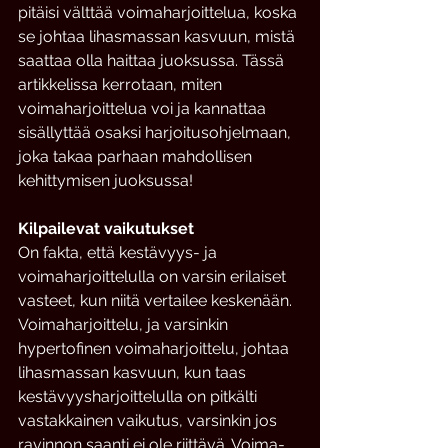
pitäisi välttää voimaharjoittelua, koska 
se johtaa lihasmassan kasvuun, mistä 
saattaa olla haittaa juoksussa. Tässä 
artikkelissa kerrotaan, miten 
voimaharjoittelua voi ja kannattaa 
sisällyttää osaksi harjoitusohjelmaan, 
joka takaa parhaan mahdollisen 
kehittymisen juoksussa!
Kilpailevat vaikutukset
On fakta, että kestävyys- ja 
voimaharjoittelulla on varsin erilaiset 
vasteet, kun niitä vertailee keskenään. 
Voimaharjoittelu, ja varsinkin 
hypertofinen voimaharjoittelu, johtaa 
lihasmassan kasvuun, kun taas 
kestävyysharjoittelulla on pitkälti 
vastakkainen vaikutus, varsinkin jos 
ravinnon saanti ei ole riittävä. Voima- 