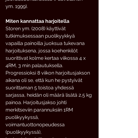
ym. 1999).
Miten kannattaa harjoitella
Storen ym. (2008) käyttivät 
tutkimuksessaan puolikyykkyä 
vapailla painoilla juoksua tukevana 
harjoituksena, jossa koehenkilöt 
suorittivat kolme kertaa viikossa 4 x 
4RM, 3 min palautuksella. 
Progressioksi 8 viikon harjoitusjakson 
aikana oli se, että kun he pystyivät 
suorittaman 5 toistoa yhdessä 
sarjassa, heidän oli määrä lisätä 2,5 kg 
painoa. Harjoitusjakso johti 
merkitseviin parannuksiin 1RM 
puolikyykyssä, 
voimantuottonopeudessa 
(puolikyykyssä), 