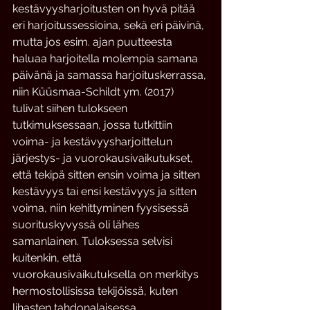
kestävyysharjoitusten on hyvä pitää 
eri harjoitussessioina, sekä eri päivinä, 
mutta jos esim. ajan puutteesta 
haluaa harjoitella molempia samana 
päivänä ja samassa harjoituskerrassa, 
niin Küüsmaa-Schildt ym. (2017) 
tulivat siihen tulokseen 
tutkimuksessaan, jossa tutkittiin 
voima- ja kestävyysharjoittelun 
järjestys- ja vuorokausivaikutukset, 
että tekipä sitten ensin voima ja sitten 
kestävyys tai ensi kestävyys ja sitten 
voima, niin kehittyminen fyysisessä 
suorituskyvyssä oli lähes 
samanlainen. Tuloksessa selvisi 
kuitenkin, että 
vuorokausivaikutuksella on merkitys 
hermostollisissa tekijöissä, kuten 
lihasten tahdonalaisessa 