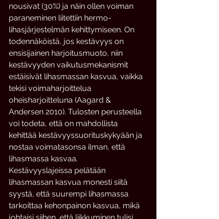
nousivat (30%) ja näin ollen voiman 
paraneminen liitettiin hermo-
lihasjärjestelmän kehittymiseen. On 
todennäköistä, jos kestävyys on 
ensisijainen harjoitusmuoto, niin 
kestävyyden vaikutusmekanismit 
estäisivät lihasmassan kasvua, vaikka 
tekisi voimaharjoittelua 
oheisharjoitteluna (Aagard & 
Andersen 2010). Tulosten perusteella 
voi todeta, että on mahdollista 
kehittää kestävyyssuorituskykyään ja 
nostaa voimatasonsa ilman, että 
lihasmassa kasvaa.  
Kestävyyslajeissa pelätään 
lihasmassan kasvua monesti siitä 
syystä, että suurempi lihasmassa 
tarkoittaa kehonpainon kasvua, mikä 
johtaisi siihen, että liikkuminen tulisi 