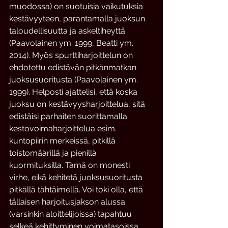
muodossa) on suotuisia vaikutuksia 
kestävyyteen, parantamalla juoksun 
taloudellisuutta ja askeltiheyttä 
(Paavolainen ym. 1999, Beatti ym. 
2014). Myös spurttiharjoittelun on 
ehdotettu edistävän pitkänmatkan 
juoksusuoritusta (Paavolainen ym. 
1999). Helposti ajattelisi, että koska 
juoksu on kestävyysharjoittelua, sitä 
edistäisi parhaiten suorittamalla 
kestovoimaharjoittelua esim. 
kuntopiirin merkeissä, pitkillä 
toistomäärillä ja pienillä 
kuormituksilla. Tämä on monesti 
virhe, eikä kehitetä juoksusuoritusta 
pitkällä tähtäimellä. Voi toki olla, että 
tällaisen harjoitusjakson alussa 
(varsinkin aloittelijoissa) tapahtuu 
selkeä kehittyminen voimatasoissa, 