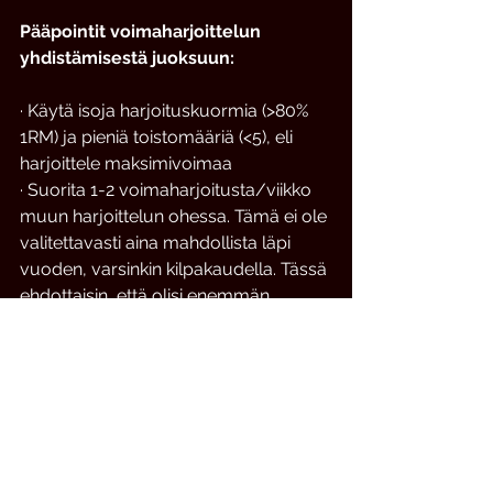
Pääpointit voimaharjoittelun 
yhdistämisestä juoksuun:
· Käytä isoja harjoituskuormia (>80% 
1RM) ja pieniä toistomääriä (<5), eli 
harjoittele maksimivoimaa
· Suorita 1-2 voimaharjoitusta/viikko 
muun harjoittelun ohessa. Tämä ei ole 
valitettavasti aina mahdollista läpi 
vuoden, varsinkin kilpakaudella. Tässä 
ehdottaisin, että olisi enemmän 
fokusta voimaharjoittelussa 
peruskuntokaudella ja mitä 
lähempänä kilpakautta mennään, sitä 
enemmän harjoituksen painopiste 
siirtyisi kestävyyteen, kuitenkin niin, 
että koittaa suorittaa vähintään yhden 
voimaharjoituksen viikossa.