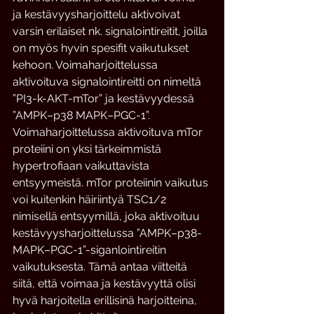
ja kestävyysharjoittelu aktivoivat 
varsin erilaiset nk. signalointireitit, joilla 
on myös hyvin spesifit vaikutukset 
kehoon. Voimaharjoittelussa 
aktivoituva signalointireitti on nimeltä 
”PI3-k-AKT-mTor” ja kestävyydessä 
”AMPK–p38 MAPK–PGC-1”. 
Voimaharjoittelussa aktivoituva mTor 
proteiini on yksi tärkeimmistä 
hypertrofiaan vaikuttavista 
entsyymeistä. mTor proteiinin vaikutus 
voi kuitenkin häiriintyä TSC1/2 
nimisellä entsyymillä, joka aktivoituu 
kestävyysharjoittelussa ”AMPK–p38-
MAPK–PGC-1”-siganlointireitin 
vaikutuksesta. Tämä antaa viitteitä 
siitä, että voimaa ja kestävyyttä olisi 
hyvä harjoitella erillisinä harjoitteina, 