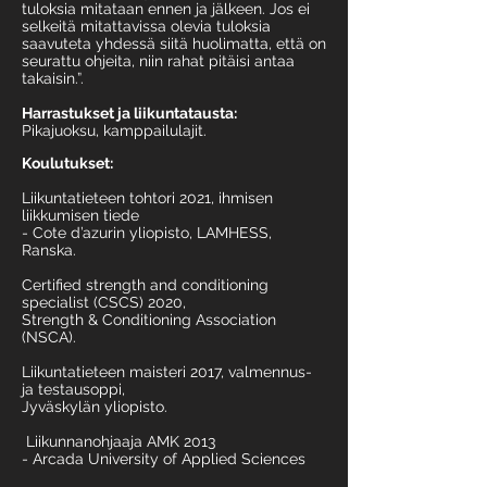
tuloksia mitataan ennen ja jälkeen. Jos ei
selkeitä mitattavissa olevia tuloksia
saavuteta yhdessä siitä huolimatta, että on
seurattu ohjeita, niin rahat pitäisi antaa
takaisin.”.
Harrastukset ja liikuntatausta:
Pikajuoksu, kamppailulajit.
Koulutukset:
Liikuntatieteen tohtori 2021, ihmisen
liikkumisen tiede
- Cote d’azurin yliopisto, LAMHESS,
Ranska.
Certified strength and conditioning
specialist (CSCS) 2020,
Strength & Conditioning Association
(NSCA).
Liikuntatieteen maisteri 2017, valmennus-
ja testausoppi,
Jyväskylän yliopisto.
Liikunnanohjaaja AMK 2013
- Arcada University of Applied Sciences