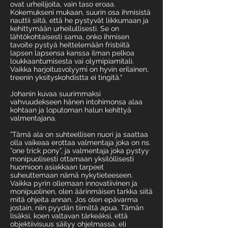
ovat urheilijoita, vain taso eroaa.
Kokemukseni mukaan, suurin osa ihmisistä
nauttii siitä, että he pystyvät liikkumaan ja
kehittymään urheilullisesti. Se on
lähtökohtaisesti sama, onko ihmisen
tavoite pystyä heittelemään frisbiitä
lapsen lapsensa kanssa ilman pelkoa
loukkaantumisesta vai olymipiamitali.
Vaikka harjoitusvolyymi on hyvin erilainen,
treenin yksityskohdistta ei tingitä."
Johanin kuvaa suurimmaksi
vahvuudekseen hänen intohimonsa alaa
kohtaan ja loputoman halun kehittyä
valmentajana.
”Tämä ala on suhteellisen nuori ja saattaa
olla vaikeaa erottaa valmentaja joka on ns.
”one trick pony”, ja valmentaja joka pystyy
monipuolisesti ottamaan yksilöllisesti
huomioon asiakkaan tarpeet
suheuttemaan nämä nykytieteeseen.
Vaikka pyrin ollemaan innovatiivinen ja
monipuolinen, olen äärinmäisen tarkka siitä
mitä ohjeita annan. Jos olen epävarma
jostain, niin pyydän tiimiltä apua. Tämän
lisäksi, koen valtavan tärkeäksi, että
objektiivisuus säilyy ohjelmassa, eli