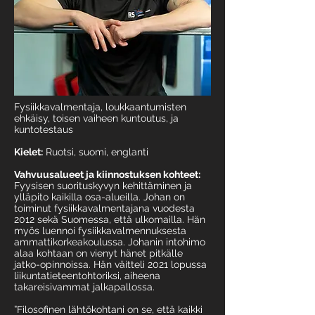
Fysiikkavalmentaja, loukkaantumisten
ehkäisy, toisen vaiheen kuntoutus, ja
kuntotestaus
Kielet:
Ruotsi, suomi, englanti
Vahvuusalueet ja kiinnostuksen kohteet:
Fyysisen suorituskyvyn kehittäminen ja
ylläpito kaikilla osa-alueilla. Johan on
toiminut fysiikkavalmentajana vuodesta
2012 sekä Suomessa, että ulkomailla. Hän
myös luennoi fysiikkavalmennuksesta
ammattikorkeakoulussa. Johanin intohimo
alaa kohtaan on vienyt hänet pitkälle
jatko-opinnoissa. Hän väitteli 2021 lopussa
liikuntatieteentohtoriksi, aiheena
takareisivammat jalkapallossa.
”Filosofinen lähtökohtani on se, että kaikki