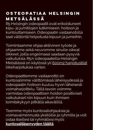
OsteopatiaA Helsingin
metsälässä
R5 Helsingin osteopaatit ovat erikoistuneet
kipu- ja jumitilojen tutkimiseen, hoitoon ja
kuntouttamiseen. Osteopaatin vastaanotolla
saat välitöntä helpotusta kipuun ja jumeihin.
Toimintaamme ohjaa aktiivinen työote ja
ohjaamme sekä neuvomme sinulle oikeat
liikkeet, joilla ongelmaasi saadaan pysyviä
vaikutuksia. R5:n osteopaateilla Helsingin
Metsälässä on käytössä yli
6
00m2 harjoitustilat
liikeharjoituksia varten.
Osteopaattiemme vastaanott0 on
kuntosalimme välittömässä läheisyydessä ja
osteopaatin hoitoon kuuluu hyvin läheisesti
voimaharjoittelu. Tällä tavoin voimme
varmistaa osteopaattisen hoidon positiiviset
vaikutukset niin kipuun kuin ihmisen
toimitakykyyn pitkällä aikavälillä.
Teemme myös kuntosaliohjauksia ja
voimavalmennusta yksilöille ja ryhmille ja voit
ostaa itsellesi tai ryhmällesi myös
kuntosalijäsenyyden täältä
.