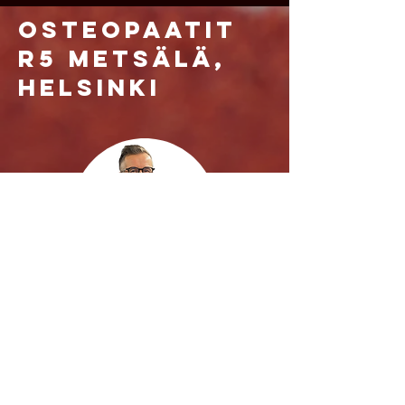
Osteopaatit
r5 metsälä,
Helsinki
Jerry Ketola
Osteopaatti