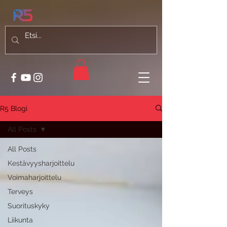
R5 Blogi
All Posts
All Posts
Kestävyysharjoittelu
Voimaharjoittelu
Terveys
Suorituskyky
Liikunta