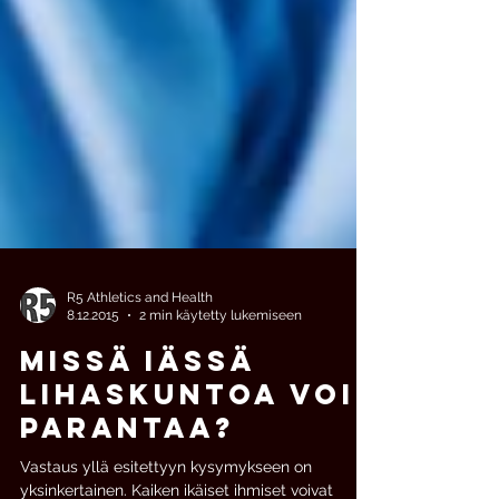
R5 Athletics and Health
8.12.2015
2 min käytetty lukemiseen
Missä iässä
lihaskuntoa voi
parantaa?