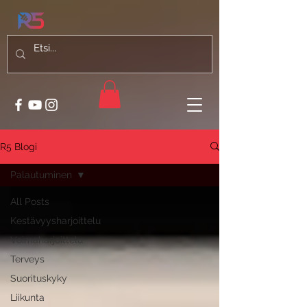
R5 Blogi
Palautuminen
All Posts
Kestävyysharjoittelu
Voimaharjoittelu
Terveys
Suorituskyky
Liikunta