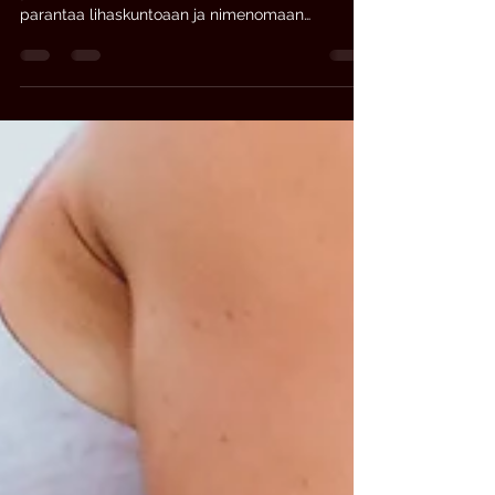
Vastaus yllä esitettyyn kysymykseen on
yksinkertainen. Kaiken ikäiset ihmiset voivat
parantaa lihaskuntoaan ja nimenomaan
ikääntyvillä...