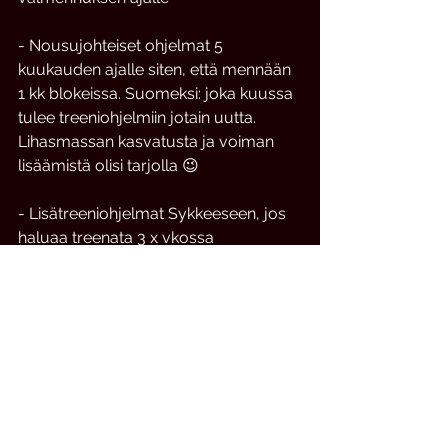
- Nousujohteiset ohjelmat 5 
kuukauden ajalle siten, että mennään 
1 kk blokeissa. Suomeksi: joka kuussa 
tulee treeniohjelmiin jotain uutta. 
Lihasmassan kasvatusta ja voiman 
lisäämistä olisi tarjolla 😉
- Lisätreeniohjelmat Sykkeeseen, jos 
haluaa treenata 3 x vkossa 
- FB-ryhmän, jossa voit kysyä 
valmentajalta neuvoja myös 
tapaamisten ulkopuolella
- Yleisohjeistus kestävyystreeniin jos 
haluaa kohottaa myös 
kestävyyskuntoa