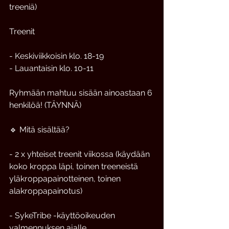
treeniä)
Treenit
- Keskiviikkoisin klo. 18-19
- Lauantaisin klo. 10-11
Ryhmään mahtuu sisään ainoastaan 6 
henkilöä! (TÄYNNÄ)
🔹 Mitä sisältää?
- 2 x yhteiset treenit viikossa (käydään 
koko kroppa läpi, toinen treeneistä 
yläkroppapainotteinen, toinen 
alakroppapainotus) 
- SykeTribe -käyttöoikeuden 
valmennuksen ajalle