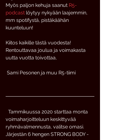
Myös paljon kehuja saanut 
R5-
podcast
 löytyy nykyään laajemmin, 
mm spotifystä, pistäkäähän 
kuunteluun!
Kiitos kaikille tästä vuodesta! 
Rentouttavaa joulua ja voimakasta 
uutta vuotta toivottaa,
 Sami Pesonen ja muu R5-tiimi
  Tammikuussa 2020 starttaa monta 
voimaharjoitteluun keskittyvää 
ryhmävalmennusta, valitse omasi. 
Järjestän 6 hengen STRONG BODY -