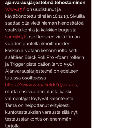
ajanvarausjärjestelmä tehostaminen
Www.r5.fi
 on uudistunut ja 
käyttöönotettu tänään 18.12.19. Sivuilla 
saattaa olla vielä hieman hienosäätöä 
vaativia kohtia ja kaikkien bugeista 
sami@r5.fi
 osoitteeseen vielä tämän 
vuoden puolella ilmoittaneiden 
kesken arvotaan kehonhuolto setti 
sisältäen Black Roll Pro -foam rollerin 
ja Trigger piste pallon (arvo 55€). 
Ajanvarausjärjestelmä on edelleen 
tutussa osoitteessa 
https://www.varaaheti.fi/r5varaus
, 
mutta ensi vuoden alusta kaikki 
valmentajat löytyvät kalenterista. 
Tämä on helpottanut erityisesti 
kuntotestauksien varausta sillä nyt 
testausajankohtia on enemmän 
tarjolla. 