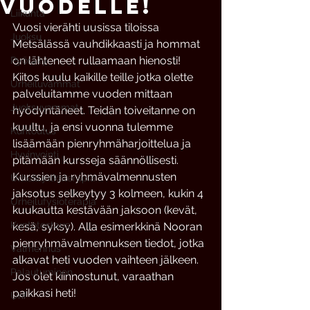
vuodelle!
Liikunta
Vuosi vierähti uusissa tiloissa 
Juoksu
Metsälässä vauhdikkaasti ja hommat 
on lähteneet rullaamaan hienosti! 
Pyöräily
Kiitos kuulu kaikille teille jotka olette 
Urheiluvammat
palveluitamme vuoden mittaan 
Juoksuvammat
hyödyntäneet. Teidän toiveitanne on 
kuultu, ja ensi vuonna tulemme 
Kuntoutus
lisäämään pienryhmäharjoittelua ja 
Hyvinvointi
pitämään kursseja säännöllisesti. 
Kurssien ja ryhmävalmennusten 
Urheilujalkaterapia
jaksotus selkeytyy 3 kolmeen, kukin 4 
Urheilufysioterapia
kuukautta kestävään jaksoon (kevät, 
Kuntotestaus
kesä, syksy). Alla esimerkkinä Nooran 
pienryhmävalmennuksen tiedot, jotka 
Valmennus
alkavat heti vuoden vaihteen jälkeen. 
Palautuminen
Jos olet kiinnostunut, varaathan 
paikkasi heti!
Uni