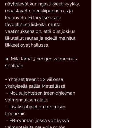
näyttelevät kuningasliikkeet: kyykky, 
maastaveto, penkkipunnerrus ja 
leuanveto. Ei tarvitse osata 
täydellisesti liikkeitä, mutta 
vaatimuksena on, että olet joskus 
liikutellut rautaa ja edellä mainitut 
liikkeet ovat hallussa. 
🔹 Mitä tämä 3 hengen valmennus 
sisällään 
- Yhteiset treenit 1 x viikossa 
yksityisellä salilla Metsälässä
 - Nousujohteisen treeniohjelman 
valmennuksen ajalle
 - Lisäksi ohjeet omatoimisiin 
treeneihin
 - FB-ryhmän, jossa voit kysyä 
valmentajalta neuvoja myös 