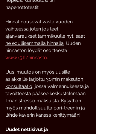
nopeus, kuntoutus) tai 
hapenottotestit. 
Hinnat nousevat vasta vuoden 
vaihteessa joten 
jos teet 
ajanvaraukset tammikuulle nyt, saat 
ne edullisemmalla hinnalla
. Uuden 
hinnaston löydät osoitteesta 
www.r5.fi/hinnasto
.
Uusi muutos on myös 
uusille 
asiakkaille tarjottu 30min maksuton 
konsultaatio
, jossa valmennuksesta ja 
tavoitteesta pääsee keskustelemaan 
ilman stressiä maksuista. Kysythän 
myös mahdollisuutta pari-treeniin ja 
lähde kaverin kanssa kehittymään!
Uudet nettisivut ja 