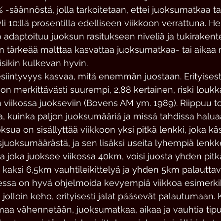
säännöstä, jolla tarkoitetaan, ettei juoksumatkaa tai 
yli 10:llä prosentilla edelliseen viikkoon verrattuna. He
 adaptoituu juoksun rasitukseen niveliä ja tukirakente
 tärkeää malttaa kasvattaa juoksumatkaa- tai aikaa ra
isikin kulkevan hyvin.
intyvyys kasvaa, mitä enemmän juostaan. Erityisesti
 on merkittävästi suurempi, 2,88 kertainen, riski loukk
viikossa juokseviin (Bovens AM ym. 1989). Riippuu tot
ta, kuinka paljon juoksumääriä ja missä tahdissa halua
sua on sisällyttää viikkoon yksi pitkä lenkki, joka kä
juoksumäärästä, ja sen lisäksi useita lyhempiä lenkke
ija joka juoksee viikossa 40km, voisi juosta yhden pit
kaksi 6,5km vauhtileikittelyä ja yhden 5km palauttav
essa on hyvä ohjelmoida kevyempiä viikkoa esimerki
, jolloin keho, erityisesti jalat pääsevät palautumaan
maa vähennetään, juoksumatkaa, aikaa ja vauhtia tipu