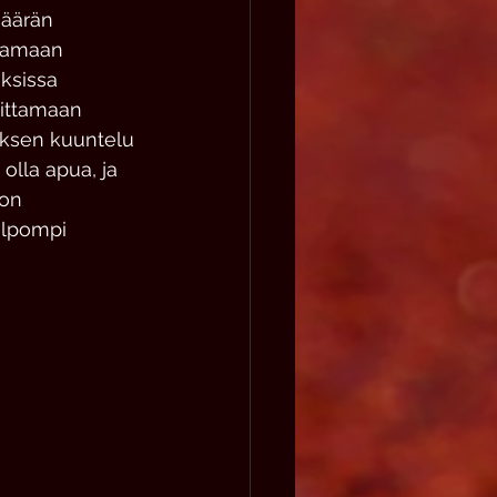
määrän 
ttamaan 
ksissa 
oittamaan 
auksen kuuntelu 
olla apua, ja 
on 
elpompi 