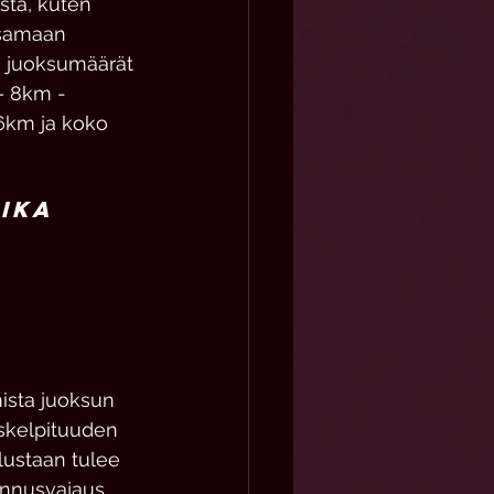
sta, kuten 
 samaan 
ta juoksumäärät 
– 8km - 
6km ja koko 
ika 
ista juoksun 
askelpituuden 
lustaan tulee 
ennusvajaus, 