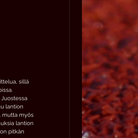
telua, sillä 
issa. 
 Juostessa 
u lantion 
), mutta myös 
uksia lantion 
on pitkän 