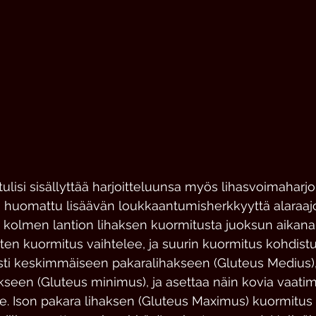
ulisi sisällyttää harjoitteluunsa myös lihasvoimaharjoit
 huomattu lisäävän loukkaantumisherkkyyttä alaraajo
y kolmen lantion lihaksen kuormitusta juoksun aikana
sten kuormitus vaihtelee, ja suurin kuormitus kohdistu
sesti keskimmäiseen pakaralihakseen (Gluteus Medius
seen (Gluteus minimus), ja asettaa näin kovia vaatim
le. Ison pakara lihaksen (Gluteus Maximus) kuormitus 