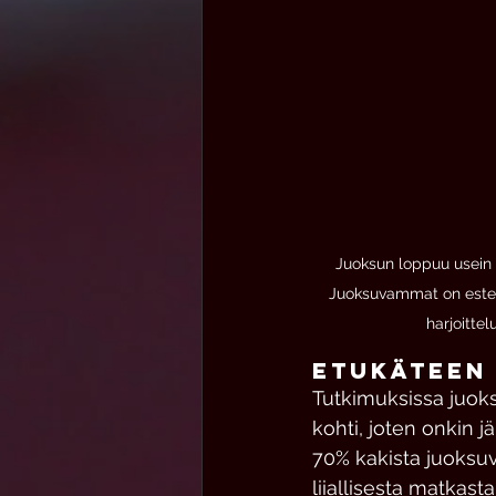
Juoksun loppuu usein k
Juoksuvammat on estett
harjoittelu
etukäteen 
Tutkimuksissa juok
kohti, joten onkin 
70% kakista juoksuv
liiallisesta matkast