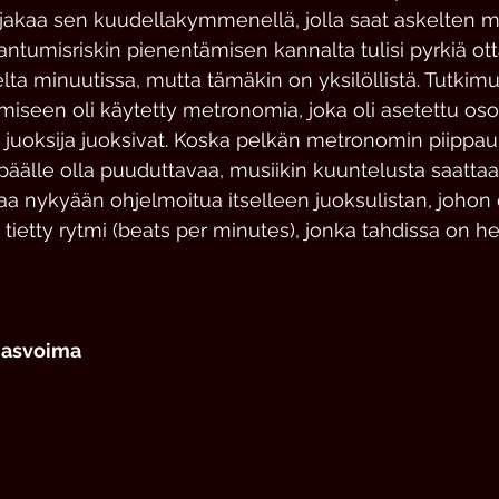
 jakaa sen kuudellakymmenellä, jolla saat askelten 
ntumisriskin pienentämisen kannalta tulisi pyrkiä o
a minuutissa, mutta tämäkin on yksilöllistä. Tutkimu
miseen oli käytetty metronomia, joka oli asetettu os
olla juoksija juoksivat. Koska pelkän metronomin piipp
älle olla puuduttavaa, musiikin kuuntelusta saattaa 
saa nykyään ohjelmoitua itselleen juoksulistan, johon 
 tietty rytmi (beats per minutes), jonka tahdissa on h
ihasvoima