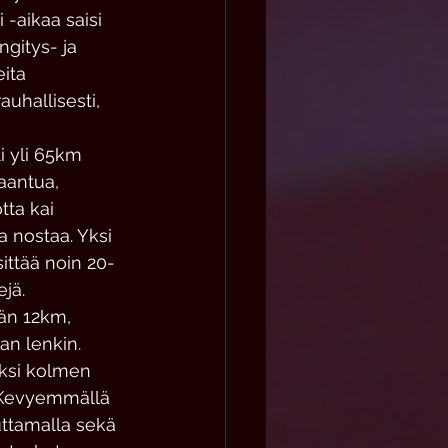
-aikaa saisi 
ngitys- ja 
ita 
uhallisesti, 
 yli 65km 
aantua, 
ta kai 
a nostaa. Yksi 
sittää noin 20-
jä. 
kän 12km, 
an lenkin. 
ksi kolmen 
. Kevyemmällä 
ttamalla sekä 