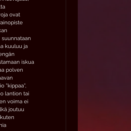
ta 
voja ovat 
ainopiste 
kan 
a suunnataan 
aa kuuluu ja 
kengän 
stamaan iskua 
aa polven 
aavan 
io ”kippaa”, 
 lantion tai 
ten voima ei 
lkä joutuu 
 kuten 
mia 