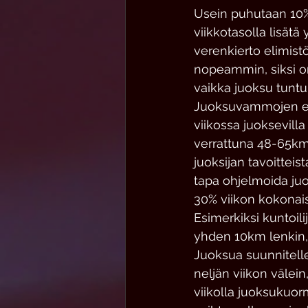
Usein puhutaan 10% -
viikkotasolla lisätä 
verenkierto elimistö
nopeammin, siksi on
vaikka juoksu tuntu
Juoksuvammojen esi
viikossa juoksevilla
verrattuna 48-65km 
juoksijan tavoitteis
tapa ohjelmoida juok
30% viikon kokonais
Esimerkiksi kuntoil
yhden 10km lenkin, 
Juoksua suunnitell
neljän viikon välein
viikolla juoksukuor