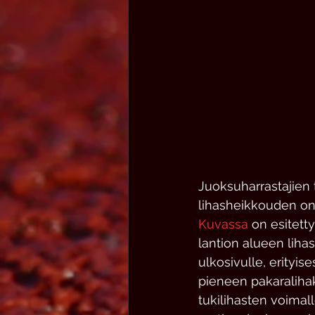
Juoksuharrastajien t
lihasheikkouden on
Kuvassa
 on esitett
lantion alueen liha
ulkosivulle, erityi
pieneen pakaralihak
tukilihasten voimal