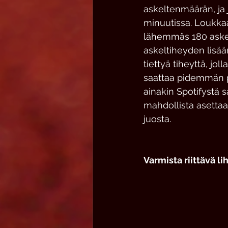
askeltenmäärän, ja
minuutissa. Loukkaa
lähemmäs 180 askelt
askeltiheyden lisää
tiettyä tiheyttä, j
saattaa pidemmän pä
ainakin Spotifystä 
mahdollista asettaa
juosta.  
Varmista riittävä l