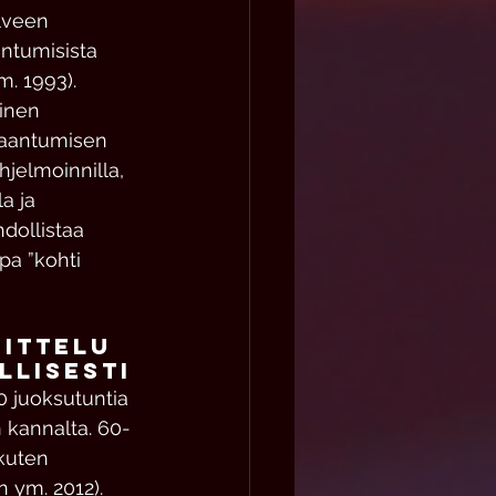
olveen 
ntumisista 
. 1993). 
inen 
kkaantumisen 
hjelmoinnilla, 
a ja 
dollistaa 
pa ”kohti 
  
ittelu 
llisesti
 juoksutuntia 
n kannalta. 60-
kuten 
n ym. 2012). 