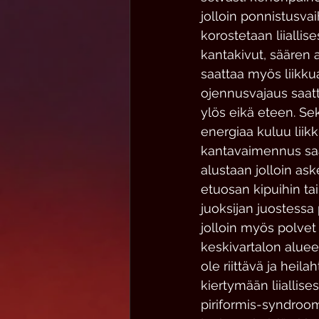
jolloin ponnistusva
korostetaan liiallise
kantakivut, säären 
saattaa myös liikkua
ojennusvajaus saat
ylös eikä eteen. Sek
energiaa kuluu liik
kantavaimennus saa
alustaan jolloin as
etuosan kipuihin ta
juoksijan juostessa p
jolloin myös polvet 
keskivartalon aluee
ole riittävä ja heil
kiertymään liiallise
piriformis-syndroom