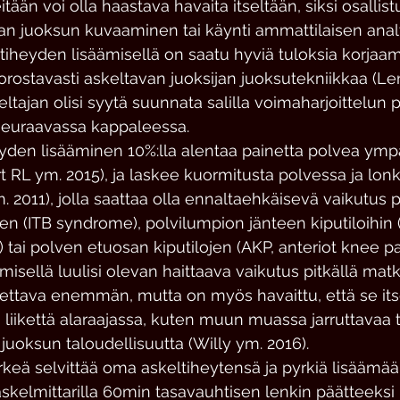
itään voi olla haastava havaita itseltään, siksi osallis
n juoksun kuvaaminen tai käynti ammattilaisen anal
ltiheyden lisäämisellä on saatu hyviä tuloksia korjaa
korostavasti askeltavan juoksijan juoksutekniikkaa (Le
ltajan olisi syytä suunnata salilla voimaharjoittelun p
ä seuraavassa kappaleessa.
yden lisääminen 10%:lla alentaa painetta polvea ympä
t RL ym. 2015), ja laskee kuormitusta polvessa ja lon
 2011), jolla saattaa olla ennaltaehkäisevä vaikutus p
en (ITB syndrome), polvilumpion jänteen kiputiloihin 
 tai polven etuosan kiputilojen (AKP, anteriot knee pa
isellä luulisi olevan haittaava vaikutus pitkällä matkal
otettava enemmän, mutta on myös havaittu, että se its
ä liikettä alaraajassa, kuten muun muassa jarruttavaa 
 juoksun taloudellisuutta (Willy ym. 2016).
ärkeä selvittää oma askeltiheytensä ja pyrkiä lisäämään 
askelmittarilla 60min tasavauhtisen lenkin päätteeksi 