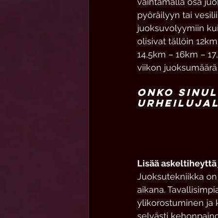
vaihtamalla osa juok
pyöräilyyn tai vesi
juoksuvolyymiin kui
olisivat tällöin 12
14,5km – 16km – 17,
viikon juoksumäärä 
Onko sinul
urheiluja
Lisää askeltiheyttä
Juoksutekniikka on 
aikana. Tavallisimp
ylikorostuminen ja 
selvästi kehonpaino