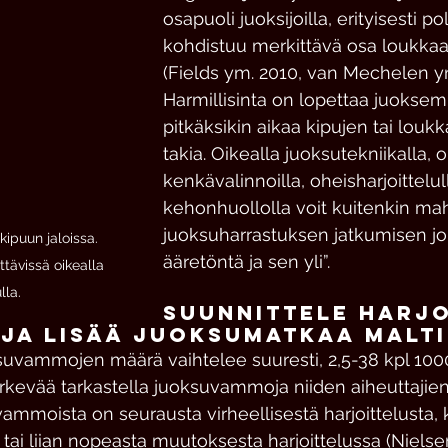
osapuoli juoksijoilla, erityisesti p
kohdistuu merkittävä osa loukkaa
(Fields ym. 2010, van Mechelen ym
Harmillisinta on lopettaa juoksem
pitkäksikin aikaa kipujen tai lou
takia. Oikealla juoksutekniikalla, o
kenkävalinnoilla, oheisharjoittelull
kehonhuollolla voit kuitenkin mah
juoksuharrastuksen jatkumisen jo
ipuun jaloissa. 
ääretöntä ja sen yli”.                       
ävissä oikealla 
lla.
Suunnittele harjo
ja lisää juoksumatkaa malti
suvammojen määrä vaihtelee suuresti, 2,5-38 kpl 1000
järkevää tarkastella juoksuvammoja niiden aiheuttajie
ammoista on seurausta virheellisestä harjoittelusta, 
a tai liian nopeasta muutoksesta harjoittelussa (Nielse