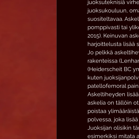
juoksuteknisiä virhe
juoksukouluun, oma
suositeltavaa. Aske
pomppivasti tai yli
2015). Keinuvan aske
harjoittelusta lisä
Jo pelkkä askeltihe
rakenteissa (Lenhar
(Heiderscheit BC ym.
kuten juoksijanpolv
patellofemoral pain)
Askeltiheyden lisääm
askelia on tällöin 
poistaa ylimääräist
polvessa, joka lisää
Juoksijan olisikin t
esimerkiksi mitata 