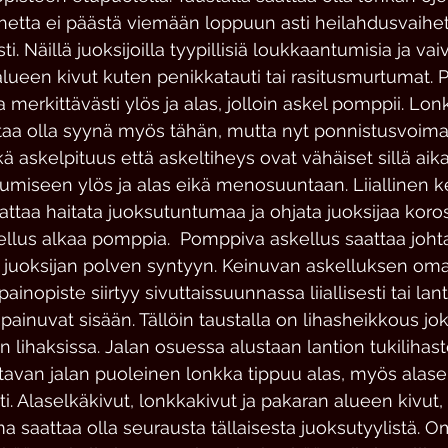
ihetta ei päästä viemään loppuun asti heilahdusvaihet
sti. Näillä juoksijoilla tyypillisiä loukkaantumisia ja vai
alueen kivut kuten penikkatauti tai rasitusmurtumat. P
 merkittävästi ylös ja alas, jolloin askel pomppii. Lon
taa olla syynä myös tähän, mutta nyt ponnistusvoim
ä askelpituus että askeltiheys ovat vähäiset sillä aik
kumiseen ylös ja alas eikä menosuuntaan. Liiallinen 
ttaa haitata juoksutuntumaa ja ohjata juoksijaa koro
kellus alkaa pomppia.  Pomppiva askellus saattaa joht
i juoksijan polven syntyyn. Keinuvan askelluksen om
ainopiste siirtyy sivuttaissuunnassa liiallisesti tai lant
painuvat sisään. Tällöin taustalla on lihasheikkous joko
n lihaksissa. Jalan osuessa alustaan lantion tukilihas
ahtavan jalan puoleinen lonkka tippuu alas, myös alase
sti. Alaselkäkivut, lonkkakivut ja pakaran alueen kivut,
a saattaa olla seurausta tällaisesta juoksutyylistä. O