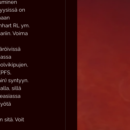
tuminen 
yysissä on 
maan 
nhart RL ym. 
ariin. Voima 
röivissä 
kassa 
olvikipujen, 
(PFS, 
in) syntyyn. 
la, sillä 
easiassa 
työtä 
sitä. Voit 