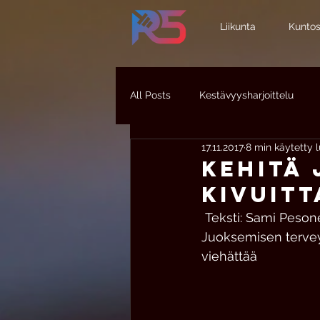
Liikunta
Kuntos
All Posts
Kestävyysharjoittelu
17.11.2017
8 min käytetty 
Urheiluvammat
Juoksuvamm
KEHITÄ 
KIVUITT
Kuntotestaus
Valmennus
 Teksti: Sami Pesone
Juoksemisen terveyd
viehättää 