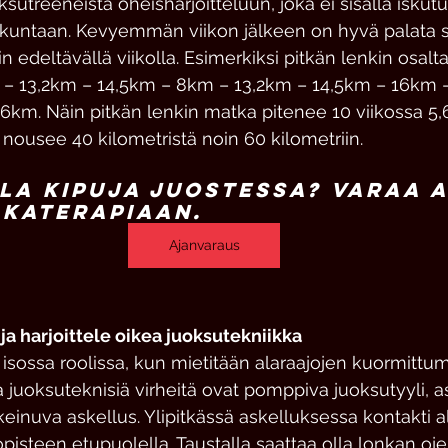
sutreeneistä oheisharjoitteluun, joka ei sisällä iskutu
liikuntaan. Kevyemmän viikon jälkeen on hyvä palata
n edeltävällä viikolla. Esimerkiksi pitkän lenkin osal
km – 13,2km – 14,5km – 8km – 13,2km – 14,5km – 16km 
6km. Näin pitkän lenkin matka pitenee 10 viikossa 5,
nousee 40 kilometristä noin 60 kilometriin.
la kipuja juostessa? Varaa a
lkaterapiaan.
Ajanvaraus
 ja harjoittele oikea juoksutekniikka
isossa roolissa, kun mietitään alaraajojen kuormittum
ia juoksuteknisiä virheitä ovat pomppiva juoksutyyli, 
keinuva askellus. Ylipitkässä askelluksessa kontakti a
pisteen etupuolella. Taustalla saattaa olla lonkan oj