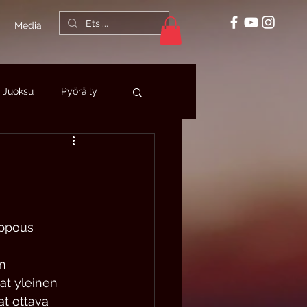
Media
Juoksu
Pyöräily
heilufysioterapia
lppous 
n 
t yleinen 
at ottava 