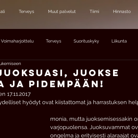
ali
Terveys
Muut palvelut
Tiimi
Hinnasto
Voimaharjoittelu
Terveys
Suorituskyky
Liikunta
lukemiseen
at
Kuntoutus
Hyvinvointi
Urheilujalkaterapia
Ur
JUOKSUASI, JUOKSE
A JA PIDEMPÄÄN!
Palautuminen
Uni
Ravinto
n 17.11.2017  
elliset hyödyt ovat kiistattomat ja harrastuksen he
monia, mutta juoksemisessakin o
varjopuolensa. Juoksuvammat ova
ongelma ja erityisesti alaraajat ov