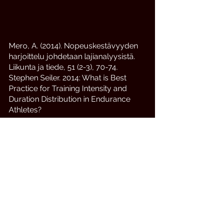
Mero, A. (2014). Nopeuskestävyyden 
harjoittelu johdetaan lajianalyysistä. 
Liikunta ja tiede, 51 (2-3), 70-74.
Stephen Seiler. 2014: What is Best 
Practice for Training Intensity and 
Duration Distribution in Endurance 
Athletes?
Katso kaikki
Viimeisimmät päivitykset