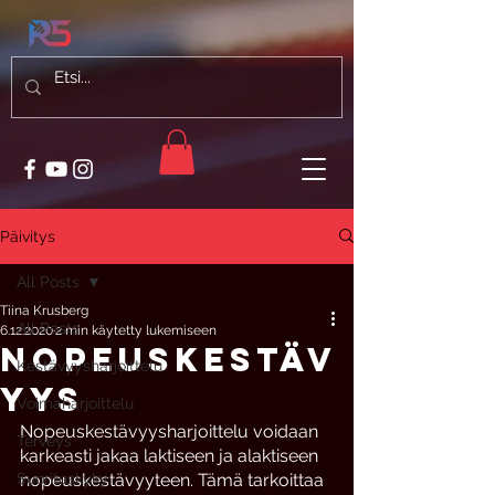
Päivitys
All Posts
Tiina Krusberg
All Posts
6.12.2020
2 min käytetty lukemiseen
Nopeuskestäv
Kestävyysharjoittelu
yys
Voimaharjoittelu
Nopeuskestävyysharjoittelu voidaan 
Terveys
karkeasti jakaa laktiseen ja alaktiseen 
Suorituskyky
nopeuskestävyyteen. Tämä tarkoittaa 