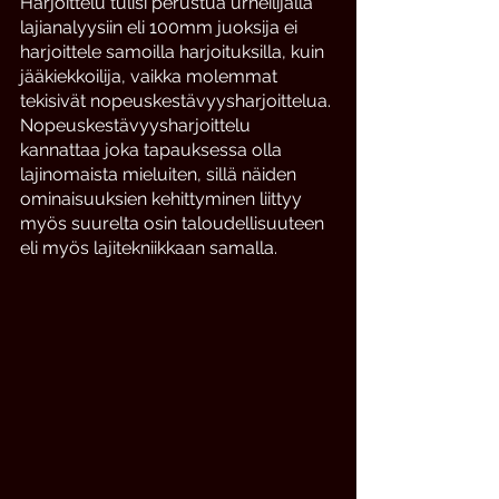
Harjoittelu tulisi perustua urheilijalla 
lajianalyysiin eli 100mm juoksija ei 
harjoittele samoilla harjoituksilla, kuin 
jääkiekkoilija, vaikka molemmat 
tekisivät nopeuskestävyysharjoittelua. 
Nopeuskestävyysharjoittelu 
kannattaa joka tapauksessa olla 
lajinomaista mieluiten, sillä näiden 
ominaisuuksien kehittyminen liittyy 
myös suurelta osin taloudellisuuteen 
eli myös lajitekniikkaan samalla. 