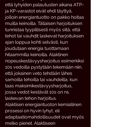
että lyhyiden palautusten aikana ATP- 
ja KP-varastot eivät ehdi täyttyä, 
jolloin energiantuotto on pakko hoitaa 
muilla keinoilla. Tällaisen harjoituksen 
tunnistaa tyypillisesti myös siitä, että 
tehot tai vauhdit laskevat harjoituksen 
ajan loppua kohti selvästi, kun 
joudutaan energia tuottamaan 
hitaammilla keinoilla. Alaktinen 
nopeuskestävyysharjoitus esimerkiksi 
10s vedoilla pystytään tekemään niin, 
että jokainen veto tehdään lähes 
samoilla tehoilla tai vauhdeilla, kun 
taas maksimikestävyysharjoitus, 
jossa vedot kestävät 10s on ns. 
laskevan tehon harjoitus. 
Alaktisen energiantuoton kemiallinen 
prosessi on hyvin lyhyt, eli 
adaptaatiomahdollisuudet ovat myös 
melko pienet. Alaktiseen 