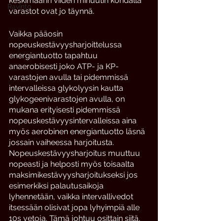
keskimäärin viiden minuutin kohdalla 
Ravinto
varastot ovat jo täynnä.
Vaikka pääosin 
nopeuskestävyysharjoittelussa 
energiantuotto tapahtuu 
anaerobisesti joko ATP- ja KP-
varastojen avulla tai pidemmissä 
intervalleissa glykolyysin kautta 
glykogeenivarastojen avulla, on 
mukana erityisesti pidemmissä 
nopeuskestävyysintervalleissa aina 
myös aerobinen energiantuotto läsnä 
jossain vaiheessa harjoitusta. 
Nopeuskestävyysharjoitus muuttuu 
nopeasti ja helposti myös toisaalta 
maksimikestävyysharjoitukseksi jos 
esimerkiksi palautusaikoja 
lyhennetään, vaikka intervallivedot 
itsessään olisivat jopa lyhyimpiä alle 
10s vetoja. Tämä johtuu osittain siitä, 