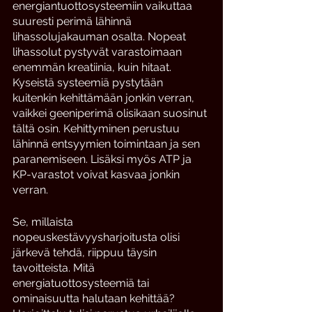
energiantuottosysteemiin vaikuttaa 
suuresti perimä lähinnä 
lihassolujakauman osalta. Nopeat 
lihassolut pystyvät varastoimaan 
enemmän kreatiinia, kuin hitaat. 
Kyseistä systeemiä pystytään 
kuitenkin kehittämään jonkin verran, 
vaikkei geeniperimä olisikaan suosinut 
tältä osin. Kehittyminen perustuu 
lähinnä entsyymien toimintaan ja sen 
paranemiseen. Lisäksi myös ATP ja 
KP-varastot voivat kasvaa jonkin 
verran. 
Se, millaista 
nopeuskestävyysharjoitusta olisi 
järkevä tehdä, riippuu täysin 
tavoitteista. Mitä 
energiatuottosysteemiä tai 
ominaisuutta halutaan kehittää? 