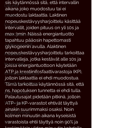
siis käytännössä sitä, että intervallin 
Liikunta
aikana joko muodostuu tai ei 
muodostu laktaattia. Laktinen 
Juoksu
nopeuskestävyysharjoittelu käsittää 
Pyöräily
intervallit, joiden pituus on yli 10s ja 
max 3min. Näissä energiantuotto 
Urheiluvammat
tapahtuu pääosin hapettomasti 
Juoksuvammat
glykogeenin avulla. Alaktinen 
nopeuskestävyysharjoittelu tarkoittaa 
Kuntoutus
intervalleja, jotka kestävät alle 10s ja 
Hyvinvointi
joissa energiantuottoon käytetään 
ATP ja kreatiinifosfaattivarastoja (KP), 
Urheilujalkaterapia
jolloin laktaattia ei ehdi muodostua. 
Urheilufysioterapia
Tämä tarkoittaa käytännössä sitä, että 
ns. hapotuksen tunnetta ei ehdi tulla. 
Kuntotestaus
Palautusajat pidetään pitkinä, jolloin 
Valmennus
ATP- ja KP-varastot ehtivät täyttyä 
ainakin suurimmaksi osaksi. Noin 
Palautuminen
kolmen minuutin aikana kyseisistä 
varastoista ehtii täyttyä noin 90% ja 
Uni