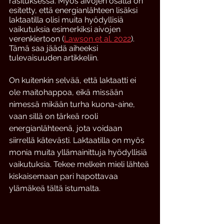
rasituksessa. Myös aivojen osalta on 
esitetty, että energianlähteen lisäksi 
laktaatilla olisi muita hyödyllisiä 
vaikutuksia esimerkiksi aivojen 
verenkiertoon (
Lawson et al. 2022
). 
Tämä saa jäädä aiheeksi 
tulevaisuuden artikkeliin.
On kuitenkin selvää, että laktaatti ei 
ole maitohappoa, eikä missään 
nimessä mikään turha kuona-aine, 
vaan sillä on tärkeä rooli 
energianlähteenä, jota voidaan 
siirrellä kätevästi. Laktaatilla on myös 
monia muita yllämainittuja hyödyllisiä 
vaikutuksia. Tekee melkein mieli lähteä 
kiskaisemaan pari hapottavaa 
ylämäkeä tältä istumalta. 