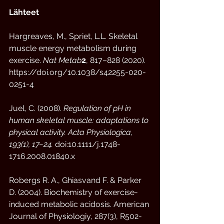
Lähteet
Hargreaves, M., Spriet, L.L. Skeletal 
muscle energy metabolism during 
exercise. 
Nat Metab
2
, 817–828 (2020). 
https://doi.org/10.1038/s42255-020-
0251-4
Juel, C. (2008). 
Regulation of pH in 
human skeletal muscle: adaptations to 
physical activity. Acta Physiologica, 
193(1), 17–24.
 doi:10.1111/j.1748-
1716.2008.01840.x 
Robergs R. A., Ghiasvand F. & Parker 
D. (2004). Biochemistry of exercise-
induced metabolic acidosis. American 
Journal of Physiologiy, 287(3), R502-