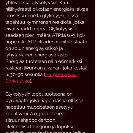
yhteydessä glykolyysiin. Kun 
hiilihydraatit pilkotaan energiaksi alkaa 
prosessi nimeltä glykolyysi, jossa 
tapahtuu kymmenen reaktiota, jotka 
eivät vaadi happea. Glykolyysistä 
saadaan pieni määrä ATP:tä (2–3 kpl) 
nopeasti.  ATP eli adenosiinitrifosfaatti 
on solun energiayksikkö ja 
lyhytaikainen energiavarasto. 
Energiaa tuotetaan näin esimerkiksi 
raskaan liikunnan aikanan, joka kestää 
n. 30-90 sekuntia (
Hargreaves & 
Spriet 2020
).
Glykolyysin lopputuotteena on 
pyruvaatti, joka hapen läsnä ollessa 
hapettuu muodostaen asetyyli 
koentsymi-A:n, joka etenee 
sitruunahappokiertoon, 
elektronisiirtoketjuun ja lopuksi 