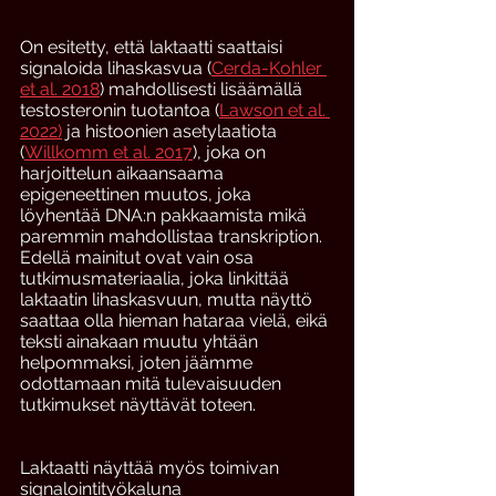
On esitetty, että laktaatti saattaisi 
signaloida lihaskasvua (
Cerda-Kohler 
et al. 2018
) mahdollisesti lisäämällä 
testosteronin tuotantoa (
Lawson et al. 
2022)
 ja histoonien asetylaatiota 
(
Willkomm et al. 2017
), joka on 
harjoittelun aikaansaama 
epigeneettinen muutos, joka 
löyhentää DNA:n pakkaamista mikä 
paremmin mahdollistaa transkription. 
Edellä mainitut ovat vain osa 
tutkimusmateriaalia, joka linkittää 
laktaatin lihaskasvuun, mutta näyttö 
saattaa olla hieman hataraa vielä, eikä 
teksti ainakaan muutu yhtään 
helpommaksi, joten jäämme 
odottamaan mitä tulevaisuuden 
tutkimukset näyttävät toteen. 
Laktaatti näyttää myös toimivan 
signalointityökaluna 