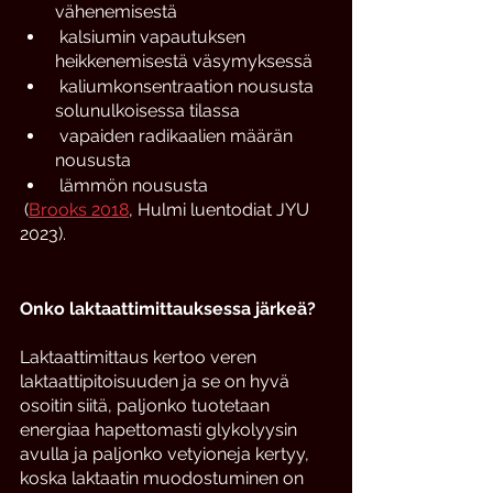
vähenemisestä
 kalsiumin vapautuksen 
heikkenemisestä väsymyksessä
 kaliumkonsentraation noususta 
solunulkoisessa tilassa
 vapaiden radikaalien määrän 
noususta
 lämmön noususta
 (
Brooks 2018
, Hulmi luentodiat JYU 
2023). 
Onko laktaattimittauksessa järkeä?
Laktaattimittaus kertoo veren 
laktaattipitoisuuden ja se on hyvä 
osoitin siitä, paljonko tuotetaan 
energiaa hapettomasti glykolyysin 
avulla ja paljonko vetyioneja kertyy, 
koska laktaatin muodostuminen on 