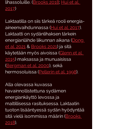
lihassoluille. (
Brooks 2018
; 
Hui et al. 
2017
)
Laktaatilla on siis tärkeä rooli energia-
aineenvaihdunnassa (
Hui et al. 2017
). 
Laktaatti on sydänlihaksen tärkein 
energianlähde liikunnan aikana (
Dong 
et al. 2021
 &
Brooks 2021
) ja sitä 
käytetään myös aivoissa (
Glenn et al. 
2015
) maksassa ja munuaisissa 
(
Bergman et al. 2000
), sekä 
hermosoluissa (
Pellerin et al. 1998
). 
Alla olevassa kuvassa 
havainnollistettuna sydämen 
energiankäyttö levossa ja 
maltillisessa rasituksessa. Laktaatin 
tuoton lisääntyessä sydän hyödyntää 
sitä vielä isommissa määrin (
Brooks 
2018
). 