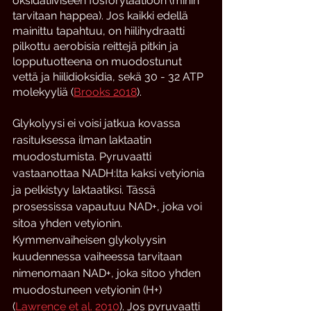
oksidatiiviseen fosforylaatioon (mihin 
tarvitaan happea).
Jos kaikki edellä 
mainittu tapahtuu, on hiilihydraatti 
pilkottu aerobisia reittejä pitkin ja 
lopputuotteena on muodostunut 
vettä ja hiilidioksidia, sekä 30 - 32 ATP 
molekyyliä (
Brooks 2018
).
Glykolyysi ei voisi jatkua kovassa 
rasituksessa ilman laktaatin 
muodostumista. Pyruvaatti 
vastaanottaa NADH:lta kaksi vetyionia 
ja pelkistyy laktaatiksi. Tässä 
prosessissa vapautuu NAD+, joka voi 
sitoa yhden vetyionin. 
Kymmenvaiheisen glykolyysin 
kuudennessa vaiheessa tarvitaan 
nimenomaan NAD+, joka sitoo yhden 
muodostuneen vetyionin (H+) 
(
Lawrence et al. 2010
). Jos pyruvaatti 