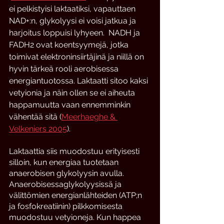
ei pelkistyisi laktaatiksi, vapauttaen 
NAD+:n, glykolyysi ei voisi jatkua ja 
harjoitus loppuisi lyhyeen.  NADH ja 
FADH2 ovat koentsyymejä, jotka 
toimivat elektroninsiirtäjinä ja niillä on 
hyvin tärkeä rooli aerobisessa 
energiantuotossa. Laktaatti sitoo kaksi 
vetyionia ja näin ollen se ei aiheuta 
happamuutta vaan ennemminkin 
vähentää sitä (
Meerhaeghe & 
Velkeniers 2005
).
Laktaattia siis muodostuu erityisesti 
silloin, kun energiaa tuotetaan 
anaerobisen glykolyysin avulla. 
Anaerobisessaglykolyysissä ja 
välittömien energianlähteiden (ATP;n 
ja fosfokreatiinin) pilkkomisesta 
muodostuu vetyioneja. Kun happea 