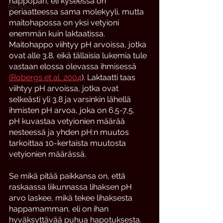
happopari, eli kyseessä on 
Ravinto
periaatteessa sama molekyyli, mutta 
maitohapossa on yksi vetyioni 
enemmän kuin laktaatissa. 
Maitohappo viihtyy pH arvoissa, jotka 
ovat alle 3.8, eikä tällaisia lukemia tule 
vastaan elossa olevassa ihmisessä
(Robergs et al. 2004
). Laktaatti taas 
viihtyy pH arvoissa, jotka ovat 
selkeästi yli 3.8 ja varsinkin lähellä 
ihmisten pH arvoa, joka on 6.5-7,5.  
pH kuvastaa vetyionien määrää 
nesteessä ja yhden pH:n muutos 
tarkoittaa 10-kertaista muutosta 
vetyionien määrässä. 
Se mikä pitää paikkansa on, että 
raskaassa liikunnassa lihaksen pH 
arvo laskee, mikä tekee lihaksesta 
happamamman, eli on ihan 
hyväksyttävää puhua hapotuksesta. 