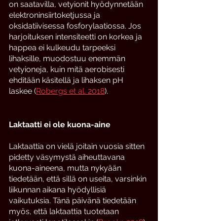
on saatavilla, vetyionit hyödynnetään 
elektroninsiirtoketjussa ja 
oksidatiivisessa fosforylaatiossa. Jos 
harjoituksen intensiteetti on korkea ja 
happea ei kulkeudu tarpeeksi 
lihaksille, muodostuu enemmän 
vetyioneja, kuin mitä aerobisesti 
ehditään käsitellä ja lihaksen pH 
laskee (
Robergs et al. 2018
). 
Laktaatti ei ole kuona-aine
Laktaattia on vielä joitain vuosia sitten 
pidetty väsymystä aiheuttavana 
kuona-aineena, mutta nykyään 
tiedetään, että sillä on useita, varsinkin 
liikunnan aikana hyödyllisiä 
vaikutuksia. Tänä päivänä tiedetään  
myös, että laktaattia tuotetaan 