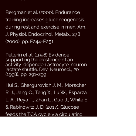
Bergman et al. (2000). Endurance 
training increases gluconeogenesis 
during rest and exercise in men. Am. 
J. Physiol. Endocrinol. Metab., 278 
(2000), pp. E244-E251
Pellerin et al. (1998) Evidence 
supporting the existence of an 
activity-dependen astrocyte-neuron 
lactate shuttle. Dev. Neurosci., 20 
(1998), pp. 291-299
Hui S., Ghergurovich J. M., Morscher 
R. J., Jang C., Teng X., Lu W., Esparza 
L. A., Reya T., Zhan L., Guo J., White E. 
& Rabinowitz J. D. (2017). Glucose 
feeds the TCA cycle via circulating 
lactate. Nature.  ;551(7678):115-118. 
doi: 10.1038/nature24057. Epub 2017 