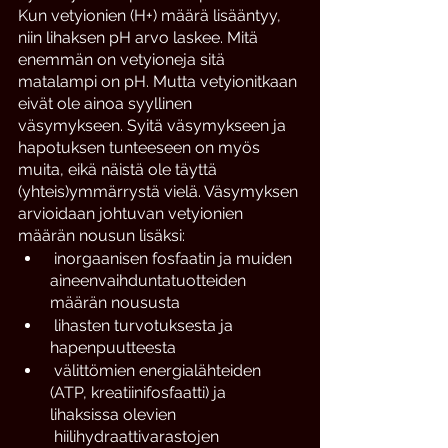
Kun vetyionien (H+) määrä lisääntyy, 
niin lihaksen pH arvo laskee. Mitä 
enemmän on vetyioneja sitä 
matalampi on pH. Mutta vetyionitkaan 
eivät ole ainoa syyllinen 
väsymykseen. Syitä väsymykseen ja 
hapotuksen tunteeseen on myös 
muita, eikä näistä ole täyttä 
(yhteis)ymmärrystä vielä. Väsymyksen 
arvioidaan johtuvan vetyionien 
määrän nousun lisäksi: 
 inorgaanisen fosfaatin ja muiden 
aineenvaihduntatuotteiden 
määrän noususta
 lihasten turvotuksesta ja 
hapenpuutteesta
 välittömien energialähteiden 
(ATP, kreatiinifosfaatti) ja 
lihaksissa olevien 
 hiilihydraattivarastojen 