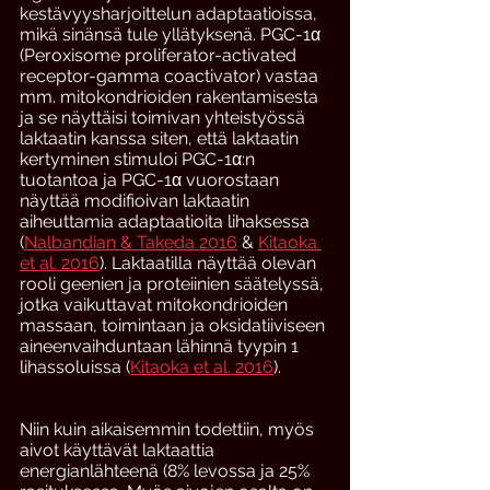
kestävyysharjoittelun adaptaatioissa, 
mikä sinänsä tule yllätyksenä. PGC-1α 
(Peroxisome proliferator-activated 
receptor-gamma coactivator) vastaa 
mm. mitokondrioiden rakentamisesta 
ja se näyttäisi toimivan yhteistyössä 
laktaatin kanssa siten, että laktaatin 
kertyminen stimuloi PGC-1α:n 
tuotantoa ja PGC-1α vuorostaan 
näyttää modifioivan laktaatin 
aiheuttamia adaptaatioita lihaksessa 
(
Nalbandian & Takeda 2016
 & 
Kitaoka 
et al. 2016
). Laktaatilla näyttää olevan 
rooli geenien ja proteiinien säätelyssä, 
jotka vaikuttavat mitokondrioiden 
massaan, toimintaan ja oksidatiiviseen 
aineenvaihduntaan lähinnä tyypin 1 
lihassoluissa (
Kitaoka et al. 2016
).
Niin kuin aikaisemmin todettiin, myös 
aivot käyttävät laktaattia 
energianlähteenä (8% levossa ja 25% 