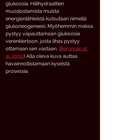
glukoosia. Hiilihydraattien 
muodostamista muista 
energianlähteistä kutsutaan nimellä 
glukoneogeneesi. Myöhemmin maksa 
pystyy vapauttamaan glukoosia 
verenkiertoon, josta lihas pystyy 
ottamaan sen vastaan. 
(Bergman et 
al. 2000
) Alla oleva kuva auttaa 
havainnollistamaan kyseistä 
prosessia. 