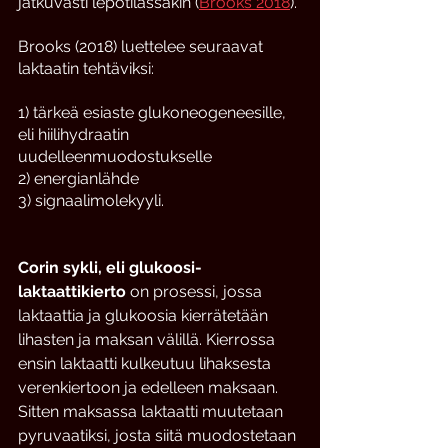
jatkuvasti lepotilassakin (
Brooks 2018
). 
Brooks (2018) luettelee seuraavat 
laktaatin tehtäviksi:
1) tärkeä esiaste glukoneogeneesille, 
eli hiilihydraatin 
uudelleenmuodostukselle
2) energianlähde
3) signaalimolekyyli. 
Corin sykli, eli glukoosi-
laktaattikierto
 on prosessi, jossa 
laktaattia ja glukoosia kierrätetään 
lihasten ja maksan välillä. Kierrossa 
ensin laktaatti kulkeutuu lihaksesta 
verenkiertoon ja edelleen maksaan. 
Sitten maksassa laktaatti muutetaan 
pyruvaatiksi, josta siitä muodostetaan 