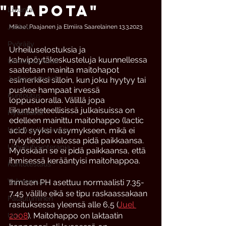
"hapota"
Liikunta
Juoksu
Mikael Paajanen ja Elmiira Saarelainen 13.3.2023
Pyöräily
Urheiluselostuksia ja 
kahvipöytäkeskusteluja kuunnellessa 
Urheiluvammat
saatetaan mainita maitohapot 
Juoksuvammat
esimerkiksi silloin, kun joku hyytyy tai 
puskee hampaat irvessä 
Kuntoutus
loppusuoralla. Välillä jopa 
liikuntatieteellisissä julkaisuissa on 
Hyvinvointi
edelleen mainittu maitohappo (lactic 
Urheilujalkaterapia
acid) syyksi väsymykseen, mikä ei 
nykytiedon valossa pidä paikkaansa. 
Urheilufysioterapia
Myöskään se ei pidä paikkaansa, että 
ihmisessä kerääntyisi maitohappoa. 
Kuntotestaus
Valmennus
Ihmisen PH asettuu normaalisti 7.35-
7.45 välille eikä se tipu raskaassakaan 
Palautuminen
rasituksessa yleensä alle 6,5 (
Juel 
2008
). Maitohappo on laktaatin 
Uni