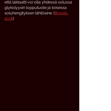
että laktaatti voi olla yhdessä solussa 
glykolyysin lopputuote ja toisessa  
soluhengityksen lähtöaine. (
Brooks 
2018
).