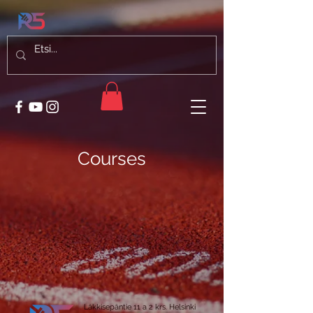
Courses
Läkkisepäntie 11 a 2 krs. Helsinki