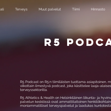
ali
Terveys
Muut palvelut
Tiimi
Hinnasto
R5 Podc
R5 Podcast on R5:n tiimiläisten tuottama asiapitoinen, m
viikottain ilmestyvä podcast, joka käsittelee laaja-alaisest
terveyssektorilta.
R5 Athletics & Health on Helsinkiläinen liikunta- ja hyvinv
palvelun keskiössä ovat ammattitaitoinen henkilökohtai
moniammatilliset terveyspalvelut ja laadukas kuntotesta