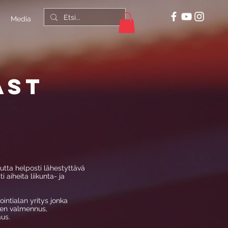
Media
ast
utta helposti lähestyttävä
i aiheita liikunta- ja
ointialan yritys jonka
nen valmennus,
us.