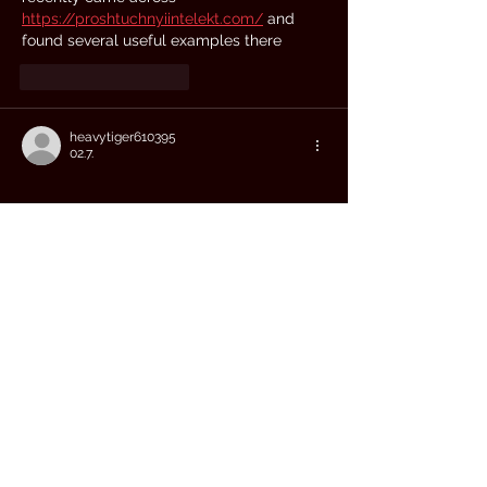
https://proshtuchnyiintelekt.com/
 and 
found several useful examples there
Tykkää
vastaus
heavytiger610395
02.7.
During my search for similar resources, I 
found 
https://101pryvitannia.com/
, which 
also takes a straightforward and reader-
friendly approach
Tykkää
vastaus
smallgorilla724286
02.7.
One of the resources that gave me a 
similar impression was 