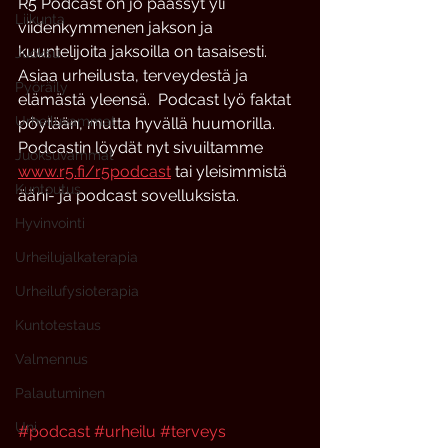
R5 Podcast on jo päässyt yli 
Liikunta
viidenkymmenen jakson ja 
kuuntelijoita jaksoilla on tasaisesti. 
Juoksu
Asiaa urheilusta, terveydestä ja 
Pyöräily
elämästä yleensä.  Podcast lyö faktat 
Urheiluvammat
pöytään, mutta hyvällä huumorilla. 
Podcastin löydät nyt sivuiltamme 
Juoksuvammat
www.r5.fi/r5podcast
 tai yleisimmistä 
Kuntoutus
ääni- ja podcast sovelluksista.
Hyvinvointi
Urheilujalkaterapia
Urheilufysioterapia
Kuntotestaus
Valmennus
Palautuminen
Uni
#podcast
#urheilu
#terveys