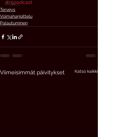
#r5podcast
Ravinto
Terveys
Voimaharjoittelu
Palautuminen
Katso kaikki
Viimeisimmät päivitykset