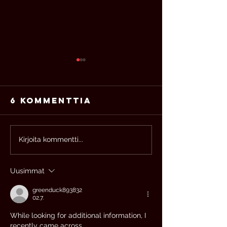
6 kommenttia
Laktaatti ei
Kirjoita kommentti...
Juoksun
ole
pyöräil
maitohappoa
siirtova
Uusimmat
eikä se edes
toisiins
"hapota"
greenduck893832
02.7.
While looking for additional information, I 
recently came across 